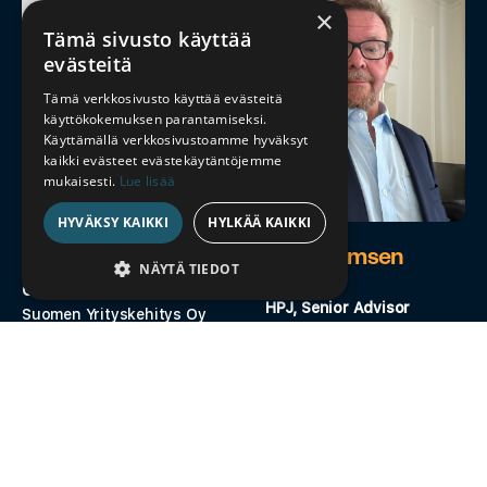
×
Tämä sivusto käyttää
evästeitä
Tämä verkkosivusto käyttää evästeitä
käyttökokemuksen parantamiseksi.
Käyttämällä verkkosivustoamme hyväksyt
kaikki evästeet evästekäytäntöjemme
mukaisesti.
Lue lisää
HYVÄKSY KAIKKI
HYLKÄÄ KAIKKI
Jukka Lassila
Risto Jämsen
NÄYTÄ TIEDOT
CEO, Senior Advisor
EHDOTTOMASTI
HPJ, Senior Advisor
Suomen Yrityskehitys Oy
VÄLTTÄMÄTTÖMÄT
Suomen Yrityskehitys Oy
SUORITUSKYVYLLISET
Rahoituspaneeli.fi
Rahoituspaneeli.fi
KOHDENTAVAT
Ehdottomasti välttämättömät