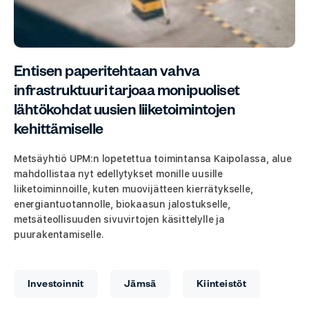
Entisen paperitehtaan vahva
infrastruktuuri tarjoaa monipuoliset
lähtökohdat uusien liiketoimintojen
kehittämiselle
Metsäyhtiö UPM:n lopetettua toimintansa Kaipolassa, alue
mahdollistaa nyt edellytykset monille uusille
liiketoiminnoille, kuten muovijätteen kierrätykselle,
energiantuotannolle, biokaasun jalostukselle,
metsäteollisuuden sivuvirtojen käsittelylle ja
puurakentamiselle.
Investoinnit
Jämsä
Kiinteistöt