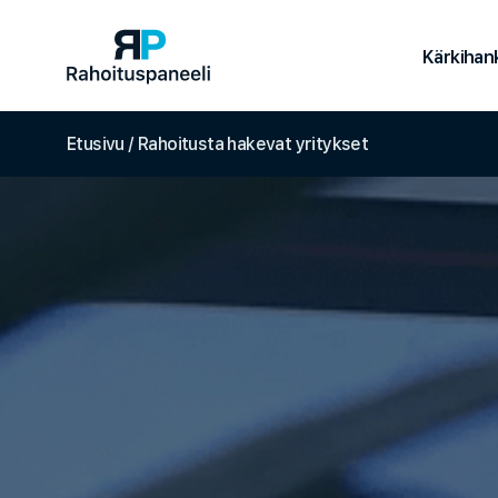
Kärkihan
Etusivu
/
Rahoitusta hakevat yritykset