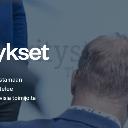
ykset
aastamaan
telee
isia toimijoita