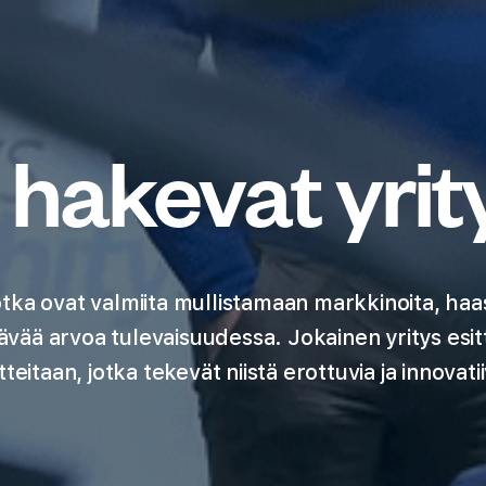
 hakevat yrit
 jotka ovat valmiita mullistamaan markkinoita, h
tävää arvoa tulevaisuudessa. Jokainen yritys esit
teitaan, jotka tekevät niistä erottuvia ja innovatiiv